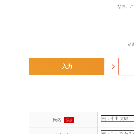
なお、こ
※
入力
氏名
必須